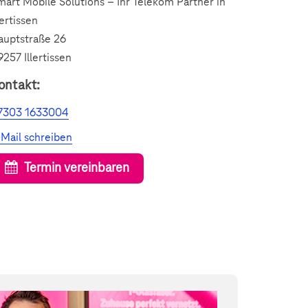
mart Mobile Solutions – Ihr Telekom Partner in
lertissen
auptstraße 26
257 Illertissen
ontakt:
7303 1633004
-Mail schreiben
Termin vereinbaren