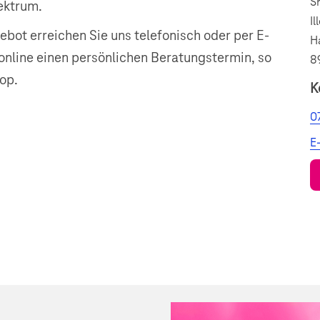
S
ektrum.
Il
bot erreichen Sie uns telefonisch oder per E-
H
 online einen persönlichen Beratungstermin, so
89
op.
K
0
E