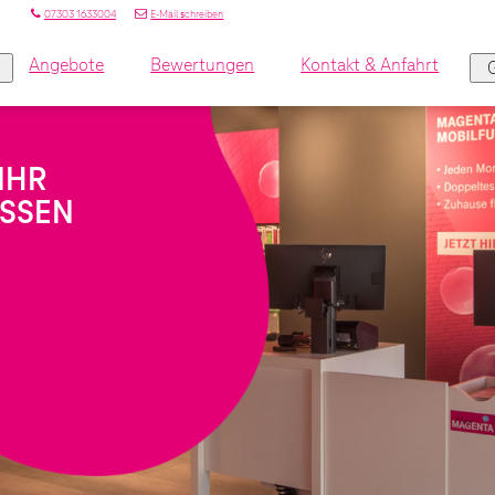
07303 1633004
E-Mail schreiben
Angebote
Bewertungen
Kontakt & Anfahrt
IHR
ISSEN