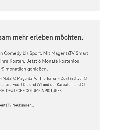
nsam mehr erleben möchten.
von Comedy bis Sport. Mit MagentaTV Smart
ihre Kosten. Jetzt 6 Monate kostenlos
1 € monatlich genießen.
 Metal © MagentaTV. | The Terror – Devil in Silver ©
hts reserved. | Die drei ??? und der Karpatenhund ©
BH. DEUTSCHE COLUMBIA PICTURES
gentaTV Neukunden...